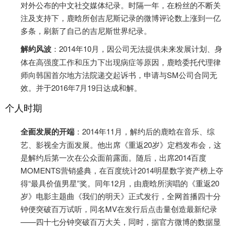
对外公布的中文社交媒体纪录。时隔一年，在粉丝的不断关
注及支持下，鹿晗所创吉尼斯记录的微博评论数上涨到一亿
多条，刷新了自己的吉尼斯世界纪录。
解约风波
：2014年10月，因公司无法提供未来发展计划、身
体在高强度工作和压力下出现病症等原因，鹿晗委托代理律
师向韩国首尔地方法院递交起诉书，申请与SM公司合同无
效。并于2016年7月19日达成和解。
个人时期
全面发展的开端
：2014年11月，解约后的鹿晗在音乐、综
艺、影视全方面发展。他出席《重返20岁》定档发布会，这
是解约后第一次在公众面前露面。随后，出席2014百度
MOMENTS营销盛典，在百度统计2014明星数字资产榜上夺
得“最具价值男星”奖。同年12月，由鹿晗所演唱的《重返20
岁》电影主题曲《我们的明天》正式发行，全网首播四十分
钟便突破百万试听，同名MV在发行后点击量创造最新纪录
——四十七分钟突破百万大关，同时，据官方微博的数据显