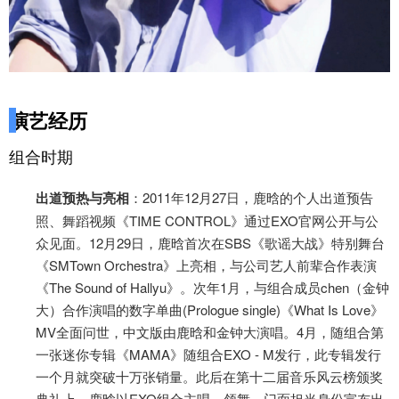
演艺经历
组合时期
出道预热与亮相
：2011年12月27日，鹿晗的个人出道预告
照、舞蹈视频《TIME CONTROL》通过EXO官网公开与公
众见面。12月29日，鹿晗首次在SBS《歌谣大战》特别舞台
《SMTown Orchestra》上亮相，与公司艺人前辈合作表演
《The Sound of Hallyu》。次年1月，与组合成员chen（金钟
大）合作演唱的数字单曲(Prologue single)《What Is Love》
MV全面问世，中文版由鹿晗和金钟大演唱。4月，随组合第
一张迷你专辑《MAMA》随组合EXO - M发行，此专辑发行
一个月就突破十万张销量。此后在第十二届音乐风云榜颁奖
典礼上，鹿晗以EXO组合主唱、领舞、门面担当身份宣布出