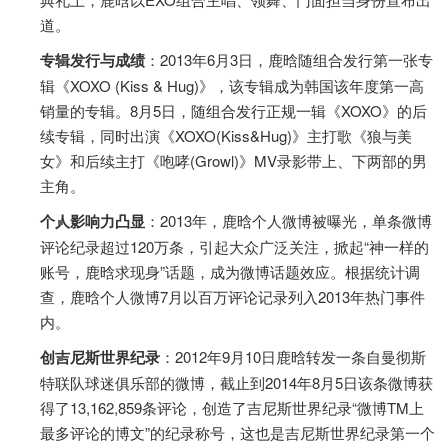
道。
专辑发行与成绩
：2013年6月3日，鹿晗随组合发行第一张专
辑《XOXO (Kiss & Hug)》，该专辑成为韩国该年度第一高
销量的专辑。8月5日，随组合发行正规一辑《XOXO》的后
续专辑，同时出演《XOXO(Kiss&Hug)》主打歌《狼与美
女》和后续主打《咆哮(Growl)》MV录影带上、下两部的男
主角。
个人影响力凸显
：2013年，鹿晗个人微博被曝光，单条微博
评论纪录超过120万条，引起大众广泛关注，掀起“神一样的
账号，鹿晗求现身”话题，成为微博话题效应。根据统计调
查，鹿晗个人微博7月以百万评论记录列入2013年热门事件
内。
创吉尼斯世界纪录
：2012年9月10日鹿晗转发一条自曼彻斯
特联队球迷俱乐部的微博，截止到2014年8月5日该条微博获
得了13,162,859条评论，创造了吉尼斯世界纪录“微博TM上
最多评论的博文”的纪录称号，这也是吉尼斯世界纪录第一个