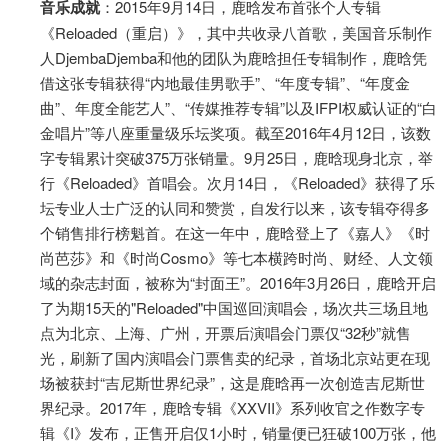
音乐成就
：2015年9月14日，鹿晗发布首张个人专辑
《Reloaded（重启）》，其中共收录八首歌，美国音乐制作
人DjembaDjemba和他的团队为鹿晗担任专辑制作，鹿晗凭
借这张专辑获得“内地最佳男歌手”、“年度专辑”、“年度金
曲”、年度全能艺人”、“传媒推荐专辑”以及IFPI权威认证的“白
金唱片”等八座重量级乐坛奖项。截至2016年4月12日，该数
字专辑累计突破375万张销量。9月25日，鹿晗现身北京，举
行《Reloaded》首唱会。次月14日，《Reloaded》获得了乐
坛专业人士广泛的认同和赞赏，自发行以来，该专辑夺得多
个销售排行榜魁首。在这一年中，鹿晗登上了《嘉人》《时
尚芭莎》和《时尚Cosmo》等七本横跨时尚、财经、人文领
域的杂志封面，被称为“封面王”。2016年3月26日，鹿晗开启
了为期15天的"Reloaded"中国巡回演唱会，场次共三场且地
点为北京、上海、广州，开票后演唱会门票仅“32秒”就售
光，刷新了国内演唱会门票售卖的纪录，首场北京站更在现
场被获封“吉尼斯世界纪录”，这是鹿晗再一次创造吉尼斯世
界纪录。2017年，鹿晗专辑《XXVII》系列收官之作数字专
辑《I》发布，正售开启仅1小时，销量便已狂破100万张，他