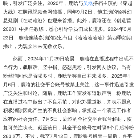
映，引发广泛关注。2020年，鹿晗与
吴磊
搭档主演的《穿越
火线》在腾讯视频全网独播，同年9月2日，他主演的轻科幻
悬疑剧《在劫难逃》也迎来首播。此外，鹿晗还在《创造营
2020》中担任教练，悉心引导学员们成长进步。2024年3月
23日，鹿晗连续参演的综艺节目《哈哈哈哈哈》第四季如期
播出，为观众带来无数欢乐。
然而，2024年11月29日凌晨，鹿晗在直播过程中出现不
当行为，飙脏话、竖中指、怒怼黑粉，引发网友热议。当有
粉丝询问他是否喝多时，鹿晗坚称自己并未喝多。2025年1
月6日，鹿晗的社交平台账号被禁止关注，这一事件迅速引发
广泛关注和讨论。随后，鹿晗工作室发布道歉声明，称鹿晗
在直播过程中做出了不良示范，对此郑重道歉，并表示愿意
积极消除因此产生的不良社会影响，承担起一个演艺工作者
应有的社会责任。7月5日，鹿晗的全社交平台账号解封，恢
复可关注状态。截至该日，其全平台账号在时隔6个月后掉粉
263.2万。不过，截至7月12日，鹿晗账号解禁一周后，各平