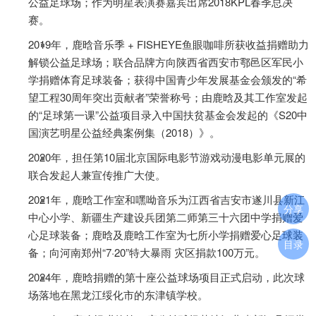
公益足球场；作为明星表演赛嘉宾出席2018KPL春季总决
赛。
2019年，鹿晗音乐季 + FISHEYE鱼眼咖啡所获收益捐赠助力
解锁公益足球场；联合品牌方向陕西省西安市鄠邑区军民小
学捐赠体育足球装备；获得中国青少年发展基金会颁发的“希
望工程30周年突出贡献者”荣誉称号；由鹿晗及其工作室发起
的“足球第一课”公益项目录入中国扶贫基金会发起的《S20中
国演艺明星公益经典案例集（2018）》。
2020年，担任第10届北京国际电影节游戏动漫电影单元展的
联合发起人兼宣传推广大使。
2021年，鹿晗工作室和嘿呦音乐为江西省吉安市遂川县新江
分享
中心小学、新疆生产建设兵团第二师第三十六团中学捐赠爱
心足球装备；鹿晗及鹿晗工作室为七所小学捐赠爱心足球装
目录
备；向河南郑州“7·20”特大暴雨 灾区捐款100万元。
2024年，鹿晗捐赠的第十座公益球场项目正式启动，此次球
场落地在黑龙江绥化市的东津镇学校。