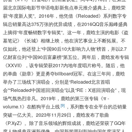
届北京国际电影节华语电影新焦点单元推介盛典上，鹿晗荣
获“年度新人奖”。2016年，他凭借《Reloaded》系列数字专
辑总销量高达375万张的优异成绩，在2016QQ音乐巅峰盛典
上摘得“年度畅销数字专辑奖”。这一年，鹿晗主演的电影《盗
墓笔记》《长城》相继上映，他在演艺事业上不断拓展。不
仅如此，他还登上“中国90后10大影响力人物”榜首，并以2.7
亿财富位列“中国90后富豪榜”第五位。两年后，鹿晗发布专辑
《XXVII》，该专辑荣获2017内地年度唱片称号。随后，他
的单曲《勋章》更是勇夺billboard冠军。在这三年间，鹿晗
举办了三场线下演唱会，分别是“Reloaded北京首唱
会”“Reloaded中国巡回演唱会”以及“RE：X巡回演唱会”，现
场气氛热烈非凡。2019年，鹿晗的第三张专辑《π -
[9]
volume.1》在酷狗平台上线
，系列数专在全平台的总销量
突破一亿大关。2023年11月29日，鹿晗发布了歌曲
《P.XyZ》。除了音乐领域的辉煌成就，鹿晗还荣获了GQ年
度人物盛典亚洲新偶像、中国新闻周刊影响中国年度演艺人