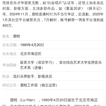
凭借音乐才华获奖无数，如“白金唱片”认证等，还登上知名杂志
封面。影视方面，主演多部作品，如《重返20岁》《择天记》
等。2024年11月，鹿晗直播时行为不当引争议，后道歉。2025年
1月其社交平台被禁关注，7月解封，账号解禁一周各平台涨粉超
400万。
姓名：
鹿晗
出生日期：
1990年4月20日
出生地点：
北京市海淀区
延世大学（语言学习）、首尔综合艺术大学实用音乐
毕业院校：
艺术系（进修）
职业：
流行乐男歌手、影视演员
经纪公司：
鹿晗工作室（独立运营）
鹿晗（Lu Han），1990年4月20日诞生于北京市海淀