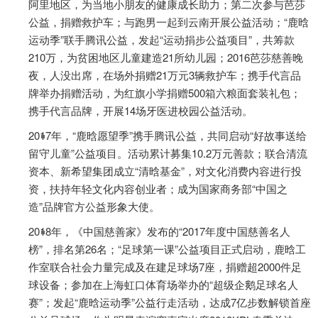
阿里地区，为当地小朋友的健康成长助力；第二次参与芭莎
公益，捐赠救护车；与跑男一起到云南开展公益活动；“鹿晗
运动季”联手腾讯公益，发起“运动捐步公益项目”，共筹款
210万，为贫困地区儿童建造21所幼儿园；2016芭莎慈善晚
夜，人没出席，在场外捐赠21万元3辆救护车；携手代言品
牌举办捐赠活动，为红旗小学捐赠500箱六粮面套装礼包；
携手代言品牌，开展14场牙医进校园公益活动。
2017年，“鹿晗愿望季”携手腾讯公益，共同启动“好故事送给
留守儿童”公益项目。活动累计募集10.2万元善款；联合清流
资本、新希望集团成立“清晗基金”，对文化消费内容进行投
资，扶持年轻文化内容创业者；成为国家商务部“中国之
造”品牌官方公益形象大使。
2018年，《中国慈善家》发布的“2017年度中国慈善名人
榜”，排名第26名；“足球第一课”公益项目正式启动，鹿晗工
作室联合社会力量完成及在建足球场7座，捐赠超2000件足
球设备；参加在上海虹口体育场举办的“超级企鹅足球名人
赛”；发起“鹿晗运动季”公益行走活动，达成7亿步数解锁首座