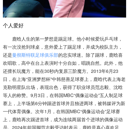
个人爱好
鹿晗人生的第一梦想是踢足球。他小时候爱玩乒乓球，
有一次没抢到球桌，意外爱上了踢足球，并成为校队主力，
还是
曼彻斯特联足球俱乐部
的忠实球迷。除了踢球，鹿晗喜
欢唱歌，高中在台上表演时十分自如，唱跳自然。此外，他
还擅长玩魔方，能在30秒内复原三阶魔方。2013年6月23
日，在上海“亚洲梦想杯”中韩慈善足球赛上，鹿晗代表上海老
克勒明星队出场，表现出色，获得了职业球员范志毅、沈晗
等人的称赞。9月3日，在韩国MBC“偶像运动会”五人制足球
赛上，上半场第6分钟踢进首球并且独进两球，被韩媒评为新
一代体育偶像。次年1月，在韩国MBC“偶像运动会”足球赛
上，鹿晗再次踢进首球，成为连续两届首个进球的偶像运动
员。2024年前国脚范志毅受访时表示，鹿晗是真心喜欢足