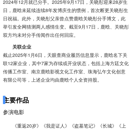
2024年12月就已分手。2025年9月17日，关晓彤迎来28岁生
日，鹿晗未延续连续8年发博庆生的惯例，首次断更关晓彤生
日祝福。此外，关晓彤父亲曾点赞鹿晗关晓彤分手博文，此
举引发全网猜测两人感情生变。截至9月17日，鹿晗、关晓彤
双方均未对分手传闻作出任何回应。
关联企业
截止2025年1月6日，天眼查商业履历信息显示，鹿晗名下关
联12家企业，其中7家为存续或开业状态，包括上海方廷文化
传播工作室、南京鹿晗影视文化工作室、珠海弘午文化创意
有限公司等，上述企业均由鹿晗个人全资持股。
主要作品
参演电影
《重返20岁》《我是证人》《盗墓笔记》《长城》《上