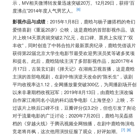
示，MV相关微博转发量迅速突破20万。12月29日，获得“百
[6]
度沸点”2014年度人气男艺人。
影视作品与成绩
：2015年1月8日，鹿晗与杨子姗搭档的奇幻
爱情喜剧《重返20岁》公映，这是鹿晗的首部影视作品。该
片上映14天票房就突破2.7亿元，在口碑、票房上实现了“双
丰收”，同时创造了中韩合拍片最新票房纪录，鹿晗凭借该片
获得第22届北京大学生电影节最受欢迎男演员奖等诸多奖项
和提名。此后，鹿晗陆续主演了多部影视作品，如2017年4
月17日，古装玄幻剧《择天记》在湖南卫视首播，这是鹿晗
主演的首部电视剧，在剧中饰演逆天改命的“陈长生”，该剧
平均收视率达1.12，全网播放量突破300亿，为周播剧场开创
以来非暑期档收视冠军；2019年8月13日，由鹿晗主演改编
自作家江南同名小说的科幻战争电影《上海堡垒》上映，不
过该片上映后口碑不佳，豆瓣评分仅3.2分，但也引发了舆论
对于流量电影的广泛讨论；2020年7月20日，鹿晗与吴磊搭
档的《穿越火线》于腾讯视频全网独播，在剧中鹿晗饰演电
[7]
[8]
竞老将肖枫，这次他用演技征服了观众，好评如潮。