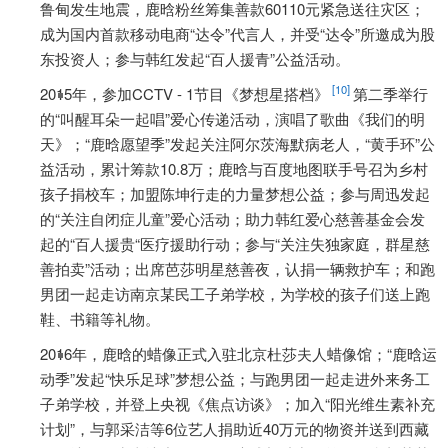
鲁甸发生地震，鹿晗粉丝筹集善款60110元紧急送往灾区；
成为国内首款移动电商“达令”代言人，并受“达令”所邀成为股
东投资人；参与韩红发起“百人援青”公益活动。
[10]
2015年，参加CCTV - 1节目《梦想星搭档》
第二季举行
的“叫醒耳朵一起唱”爱心传递活动，演唱了歌曲《我们的明
天》；“鹿晗愿望季”发起关注阿尔茨海默病老人，“黄手环”公
益活动，累计筹款10.8万；鹿晗与百度地图联手号召为乡村
孩子捐校车；加盟陈坤行走的力量梦想公益；参与周迅发起
的“关注自闭症儿童”爱心活动；助力韩红爱心慈善基金会发
起的“百人援贵“医疗援助行动；参与“关注失独家庭，群星慈
善拍卖”活动；出席芭莎明星慈善夜，认捐一辆救护车；和跑
男团一起走访南京某民工子弟学校，为学校的孩子们送上跑
鞋、书籍等礼物。
2016年，鹿晗的蜡像正式入驻北京杜莎夫人蜡像馆；“鹿晗运
动季”发起“快乐足球”梦想公益；与跑男团一起走进外来务工
子弟学校，并登上央视《焦点访谈》；加入“阳光维生素补充
计划”，与郭采洁等6位艺人捐助近40万元的物资并送到西藏