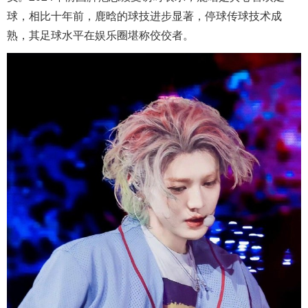
球，相比十年前，鹿晗的球技进步显著，停球传球技术成
熟，其足球水平在娱乐圈堪称佼佼者。