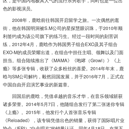
区，是中国内地极具人气的流行乐男歌手，同时也是一位出
色的影视演员。
2008年，鹿晗前往韩国开启留学之旅。一次偶然的逛
街，他在韩国明洞被S.M公司的星探慧眼识珠，于2010年顺
利签约成为该公司旗下的练习生。经过一段时间的刻苦训
练，2012年4月，鹿晗作为韩国男子组合EXO及其子组合
EXO-M的成员荣耀出道，在组合中担任主唱、领舞以及门面
担当。组合陆续推出了《MAMA》《咆哮（Growl）》《上
瘾》等多张专辑，收获了众多粉丝的喜爱。2014年年末，鹿
晗与SM公司解约，毅然回国发展，并于2016年7月，正式在
中国自由开启演艺事业的新篇章。
回国后的鹿晗，凭借卓越的音乐才华，在音乐领域斩获
诸多荣誉。2014年5月7日，他随组合发行了第二张迷你专辑
《上瘾》。2015年，他发行个人首张音乐专辑
《Reloaded》，该专辑凭借出色的销量，获得了国际唱片业
协会（IFPI）“白金唱片”的销量认证。同年4月18日，在第五