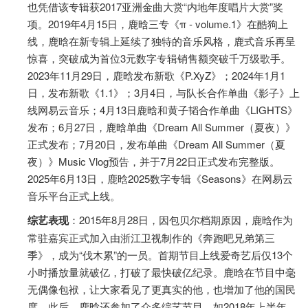
也凭借该专辑获2017亚洲金曲大赏“内地年度唱片大赏”奖
项。2019年4月15日，鹿晗三专《π - volume.1》在酷狗上
线，鹿晗在新专辑上延续了独特的音乐风格，鹿式音乐再呈
惊喜，突破成为首位3元数字专辑销售额突破千万级歌手。
2023年11月29日，鹿晗发布新歌《P.XyZ》；2024年1月1
日，发布新歌《1.1》；3月4日，与队长合作单曲《影子》上
线网易云音乐；4月13日鹿晗和黄子韬合作单曲《LIGHTS》
发布；6月27日，鹿晗单曲《Dream All Summer（夏夜）》
正式发布；7月20日，发布单曲《Dream All Summer（夏
夜）》Music Vlog预告，并于7月22日正式发布完整版。
2025年6月13日，鹿晗2025数字专辑《Seasons》在网易云
音乐平台正式上线。
综艺表现
：2015年8月28日，因包贝尔档期原因，鹿晗作为
常驻嘉宾正式加入由浙江卫视制作的《奔跑吧兄弟第三
季》，成为“伐木累”的一员。首期节目上线爱奇艺后仅13个
小时播放量就破亿，打破了最快破亿纪录。鹿晗在节目中毫
无偶像包袱，让大家看见了更真实的他，也增加了他的国民
度。此后，鹿晗还参加了众多综艺节目，如2018年上半年，