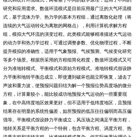
研究和应用需求。数值环流模式是目前应用最广泛的大气环流模
式，基于流体力学、热力学的基本方程组，通过离散化处理（将
连续的大气运动转化为离散的网格点），利用计算机求解方程
组，模拟大气环流的演变过程。此类模式能够精准描述大气运动
的动力学和热力学过程，可通过调整参数、优化物理过程，不断
提升模拟的准确性，适用于气象预报、气候预测、气候变化研究
等多个场景。根据所采用的方程组简化程度，数值环流模式又可
分为准地转模式、平衡模式和原始方程模式。准地转模式假设静
力平衡和地转平衡总成立，即使遭到破坏也能立即恢复，滤去了
声波和重力波，使预报问题归结为解一个预报位势高度场的微分
方程，计算量较小，能比较成功地预报大气运动的一些重要现
象，在中高纬度地区效果更好，但不适用于低纬度地区，且预报
结果存在明显的系统性偏差，如所预报的低压往往偏弱而高压偏
强等。平衡模式假设静力平衡成立，风压场之间满足平衡方程，
地转关系是平衡方程的一个特例，包含平衡方程、涡度方程、热
流量方程和连续方程，比准地转模式复杂，但实际效果比理论上