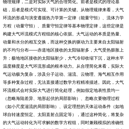
物理规律，二是对实际大气的合理简化。前者是模式的理论基
础，后者是模式可实现、可计算的关键。从物理规律来看，大气
环流的形成与演变遵循热力学第一定律（能量守恒）、流体力学
方程（动量守恒）、质量守恒定律等基本物理定律，这些定律是
构建大气环流模式方程组的核心依据。大气运动的本质是热量、
动量和水分的相互交换，而这种交换的驱动力主要来自太阳辐射
的不均匀分布——赤道地区接收的太阳辐射多，大气受热膨胀上
升；极地地区接收的太阳辐射少，大气冷却收缩下沉，这种水平
温度梯度是大气环流形成的根本动力。从合理简化来看，实际大
气运动极为复杂，涉及分子运动、湍流、云物理、海气相互作用
等多种复杂过程，无法直接通过数学方程精准描述。因此，大气
环流模式会对实际大气进行简化处理，例如假定地表性质均一
（忽略海陆差异、地形起伏的局部影响）、忽略次要物理过程
（如小尺度湍流的局部影响）、设定理想的天体运动条件（如地
球自转速度恒定、太阳直射点固定等），通过这种简化，将复杂
的大气运动转化为可求解的数学方程组，同时兼顾模拟的准确性