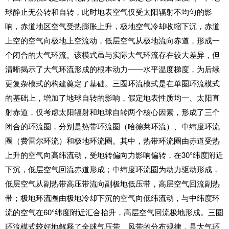
球静止无公转和自转，此时地表空气仅受太阳辐射不均匀的影
响，赤道地区空气受热膨胀上升，极地空气冷却收缩下沉，赤道
上空的空气向极地上空流动，低层空气从极地流向赤道，形成一
个闭合的大气环流。该模式虽与实际大气环流存在较大差异，但
清晰揭示了大气环流形成的根本动力——水平温度梯度，为后续
更复杂模式的构建奠定了基础。三圈环流模式是在单圈环流模式
的基础上，增加了地球自转的影响，假定地表性质均一、太阳直
射赤道，仅考虑太阳辐射和地球自转两个核心因素，形成了三个
闭合的环流圈，分别是热带环流圈（哈德莱环流）、中纬度环流
圈（费雷尔环流）和极地环流圈。其中，热带环流圈由赤道受热
上升的空气向高纬流动，受地转偏向力影响偏转，在30°纬度附近
下沉，低层空气回流赤道形成；中纬度环流圈为动力驱动形成，
低层空气从副热带高压带流向副极地低压带，高层空气回流副热
带；极地环流圈由极地冷却下沉的空气向低纬流动，与中纬度环
流的空气在60°纬度附近汇合抬升，高层空气回流极地形成。三圈
环流模式较好地解释了全球气压带、风带的分布规律，是大气环