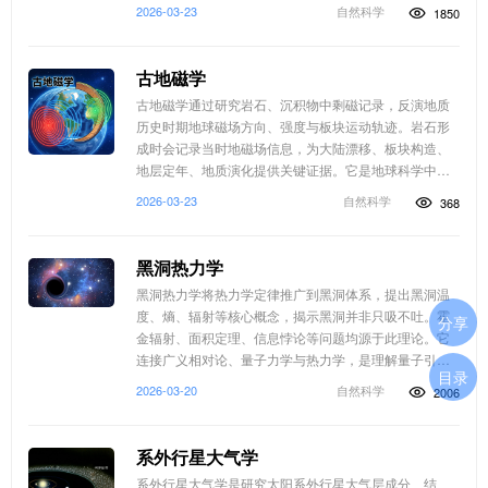
分布具有重要现实意义。
2026-03-23
自然科学
1850
古地磁学
古地磁学通过研究岩石、沉积物中剩磁记录，反演地质
历史时期地球磁场方向、强度与板块运动轨迹。岩石形
成时会记录当时地磁场信息，为大陆漂移、板块构造、
地层定年、地质演化提供关键证据。它是地球科学中重
构古地理、古环境的重要技术手段。
2026-03-23
自然科学
368
黑洞热力学
黑洞热力学将热力学定律推广到黑洞体系，提出黑洞温
度、熵、辐射等核心概念，揭示黑洞并非只吸不吐。霍
分享
金辐射、面积定理、信息悖论等问题均源于此理论。它
连接广义相对论、量子力学与热力学，是理解量子引
目录
力、宇宙能量演化与时空本质的关键理论分支。
2026-03-20
自然科学
2006
系外行星大气学
系外行星大气学是研究太阳系外行星大气层成分、结