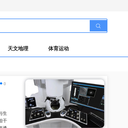
天文地理
体育运动
0
学与生
相干
描透