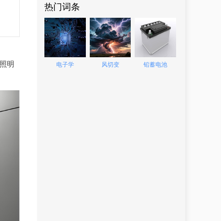
热门词条
为照明
电子学
风切变
铅蓄电池