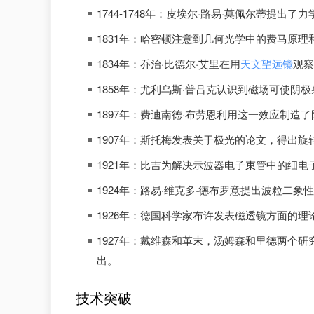
1744-1748年：皮埃尔·路易·莫佩尔蒂提出
1831年：哈密顿注意到几何光学中的费马原
1834年：乔治·比德尔·艾里在用
天文望远镜
观察
1858年：尤利乌斯·普吕克认识到磁场可使阴
1897年：费迪南德·布劳恩利用这一效应制造
1907年：斯托梅发表关于极光的论文，得出
1921年：比吉为解决示波器电子束管中的细
1924年：路易·维克多·德布罗意提出波粒二
1926年：德国科学家布许发表磁透镜方面的理
1927年：戴维森和革末，汤姆森和里德两个
出。
技术突破