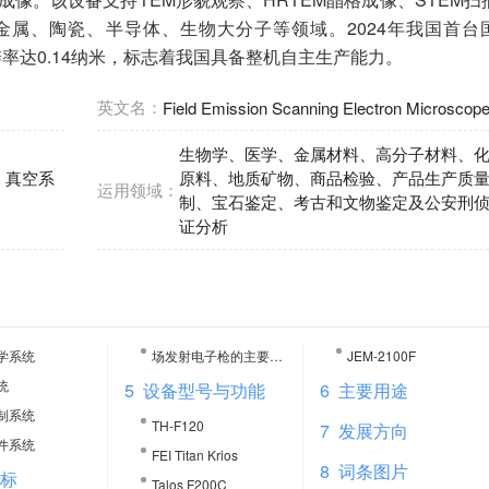
于金属、陶瓷、半导体、生物大分子等领域。2024年我国首台
分辨率达0.14纳米，标志着我国具备整机自主生产能力。
英文名：
Field Emission Scanning Electron Microscop
生物学、医学、金属材料、高分子材料、
、真空系
原料、地质矿物、商品检验、产品生产质
运用领域：
制、宝石鉴定、考古和文物鉴定及公安刑
证分析
学系统
场发射电子枪的主要性能和工作参数
JEM-2100F
统
5
设备型号与功能
6
主要用途
制系统
TH-F120
7
发展方向
件系统
FEI Titan Krios
8
词条图片
指标
Talos F200C