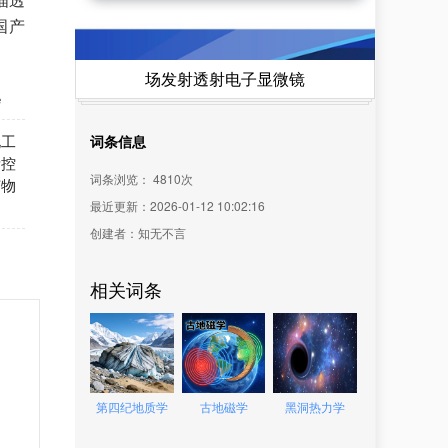
国产
场发射透射电子显微镜
e
化工
词条信息
量控
词条浏览：
4810
次
侦物
最近更新：2026-01-12 10:02:16
创建者：知无不言
相关词条
第四纪地质学
古地磁学
黑洞热力学