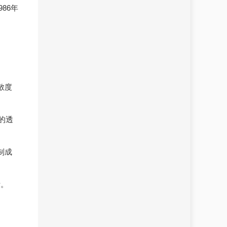
86年
散度
的透
制成
断。