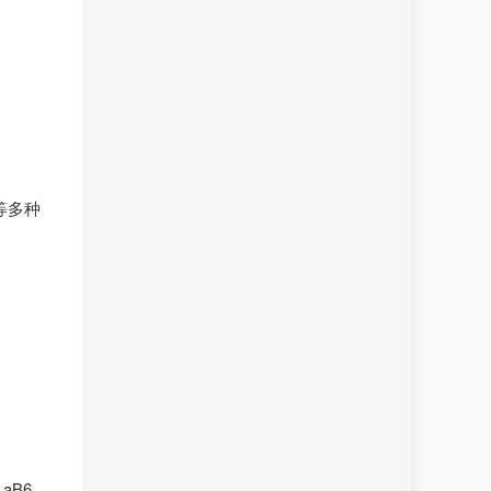
等多种
aB6