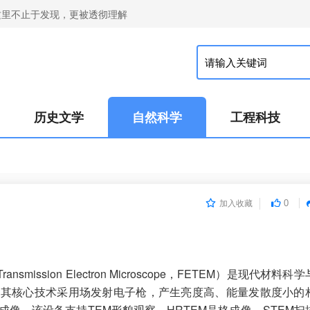
这里不止于发现，更被透彻理解
历史文学
自然科学
工程科技
0
加入收藏
ansmission Electron Microscope，FETEM）是现代材料科
有用+1
。其核心技术采用场发射电子枪，产生亮度高、能量发散度小的
级成像。该设备支持TEM形貌观察、HRTEM晶格成像、STEM扫