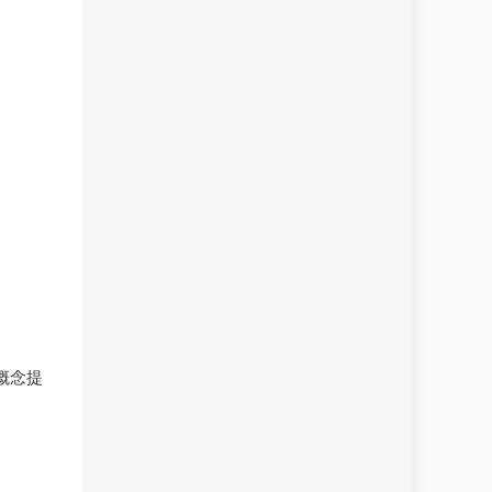
。
概念提