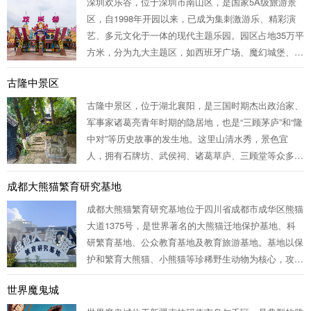
深圳欢乐谷，位于深圳市南山区，是国家5A级旅游景
区，自1998年开园以来，已成为集刺激游乐、精彩演
艺、多元文化于一体的现代主题乐园。园区占地35万平
方米，分为九大主题区，如西班牙广场、魔幻城堡、迷
你世界·冒险山等，拥有雪域雄鹰、环翼飞车、金涛骇
古隆中景区
浪等百余项顶尖游乐设施。这里不仅有适合年轻人的极
限挑战，也有亲子家庭的温馨互...
古隆中景区，位于湖北襄阳，是三国时期杰出政治家、
军事家诸葛亮青年时期的隐居地，也是“三顾茅庐”和“隆
中对”等历史故事的发生地。这里山清水秀，景色宜
人，拥有石牌坊、武侯祠、诸葛草庐、三顾堂等众多历
史遗迹，每一处都承载着深厚的三国文化底蕴。游客漫
成都大熊猫繁育研究基地
步其中，不仅能感受到自然的宁静与和谐，更能领略到
诸葛亮的智慧与风采。古隆中，一...
成都大熊猫繁育研究基地位于四川省成都市成华区熊猫
大道1375号，是世界著名的大熊猫迁地保护基地、科
研繁育基地、公众教育基地及教育旅游基地。基地以保
护和繁育大熊猫、小熊猫等珍稀野生动物为核心，攻克
了大熊猫人工饲养管理、繁殖育幼、疾病防控及种群遗
世界魔鬼城
传管理等关键技术难题，建成了全球最大的大熊猫人工
繁育迁地保护种群。基地还拥有全...