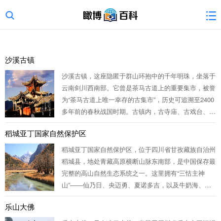
沙溪古镇
沙溪古镇，这座隐匿于群山环抱中的千年明珠，坐落于
云南剑川西南部。它曾是茶马古道上的重要集市，被誉
为“茶马古道上唯一幸存的古集市”，历史可追溯至2400
多年前的春秋战国时期。古镇内，古寺庙、古戏台、红
砂石板街道与百年古树交相辉映，诉说着往昔的繁华。
稻城亚丁国家自然保护区
漫步其间，流水潺潺，石道悠悠，仿佛时光静止。这里
远离尘嚣，保留着原始质朴的...
稻城亚丁国家自然保护区，位于四川省甘孜藏族自治州
稻城县，地处青藏高原横断山脉东南部，是中国保存最
完整的高山自然生态系统之一。这里拥有“三怙主神
山”——仙乃日、央迈勇、夏诺多吉，以及牛奶海、珍
珠海、五色海三大圣湖，雪山巍峨、湖泊清澈，构成壮
乐山大佛
丽的高山峡谷风光。保护区生物资源丰富，有维管束植
物1126种、脊椎动物291种。作...