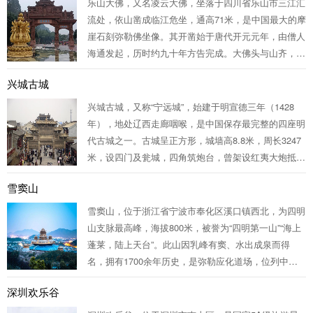
乐山大佛，又名凌云大佛，坐落于四川省乐山市三江汇
流处，依山凿成临江危坐，通高71米，是中国最大的摩
崖石刻弥勒佛坐像。其开凿始于唐代开元元年，由僧人
海通发起，历时约九十年方告完成。大佛头与山齐，发
髻1051个，耳长7米，神势肃穆。其设计巧妙，隐而不
兴城古城
见的排水系统有效防止侵蚀性风化。乐山大佛不仅是古
代雕刻艺术的杰作，更承载着...
兴城古城，又称“宁远城”，始建于明宣德三年（1428
年），地处辽西走廊咽喉，是中国保存最完整的四座明
代古城之一。古城呈正方形，城墙高8.8米，周长3247
米，设四门及瓮城，四角筑炮台，曾架设红夷大炮抵御
外敌。城内钟鼓楼、祖氏石坊、兴城文庙等古迹星罗棋
雪窦山
布，其中文庙为东北最古老孔庙，祖氏石坊为明代石雕
艺术瑰宝。这里见证了袁...
雪窦山，位于浙江省宁波市奉化区溪口镇西北，为四明
山支脉最高峰，海拔800米，被誉为“四明第一山”“海上
蓬莱，陆上天台”。此山因乳峰有窦、水出成泉而得
名，拥有1700余年历史，是弥勒应化道场，位列中国
佛教五大名山之一。雪窦山自然风光壮美，千丈岩瀑布
深圳欢乐谷
落差186米，气势恢宏；三隐潭幽深静谧，溪流潺潺。
人文底蕴深厚，雪窦寺创于...