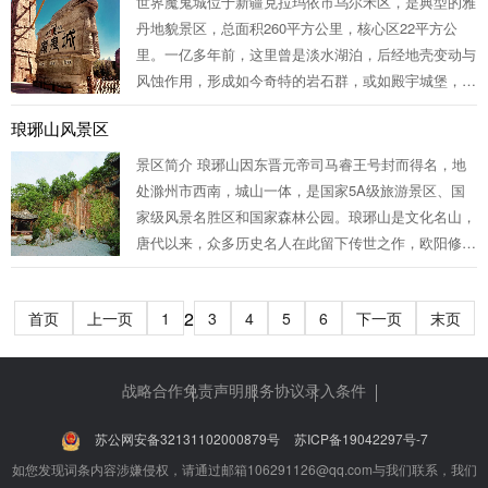
世界魔鬼城位于新疆克拉玛依市乌尔禾区，是典型的雅
丹地貌景区，总面积260平方公里，核心区22平方公
里。一亿多年前，这里曾是淡水湖泊，后经地壳变动与
风蚀作用，形成如今奇特的岩石群，或如殿宇城堡，或
似人兽形态，蔚为壮观。因地处风口，狂风掠过岩缝时
琅琊山风景区
发出凄厉声响，故得名“魔鬼城”。景区内融合了石油工
业景观、金丝玉探宝、恐龙化石...
景区简介 琅琊山因东晋元帝司马睿王号封而得名，地
处滁州市西南，城山一体，是国家5A级旅游景区、国
家级风景名胜区和国家森林公园。琅琊山是文化名山，
唐代以来，众多历史名人在此留下传世之作，欧阳修
《醉翁亭记》中的“醉翁之意不在酒，在乎山水之间
也”成为千古佳句，醉翁亭被誉为“天下第一亭”，景区内
2
首页
上一页
下一页
末页
1
3
4
5
6
还有多处全国、全省重点文物保护单...
战略合作
免责声明
服务协议
录入条件
苏公网安备32131102000879号
苏ICP备19042297号-7
如您发现词条内容涉嫌侵权，请通过邮箱106291126@qq.com与我们联系，我们