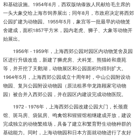
和基础设施。1954年6月，西双版纳傣族人民献给毛主席的
一头大象交给上海市饲养展出；同年8月，市政府决定将西郊
公园扩建为动物园。1955年5月，象宫等一批最早的动物笼
舍建成，面积1857平方米，园内老虎、狮子、大象等动物开
始展出。
1956年 - 1959年，上海西郊公园对园区内动物笼舍及园
区进行升级改造，新建了狮虎房、犬科笼、熊猫岭和鹿苑
等，并开挖了天鹅湖，动物展区和公园面积均得到扩大。
1964年5月，上海西郊公园成立十周年时，中山公园附设动
物园、复兴公园附设动物园（原法租界华龙路顾家宅动物
园）被合并入西郊公园，并在园区内建设完成动物医院。
1972 - 1976年，上海西郊公园改建公园大门，长颈鹿
馆、斑马房、袋鼠房、鸣禽馆和猩猩馆相继建成开放，建设
完成独立的动物繁殖场，具备了建立和繁育野生动物种群的
基础能力。同时，上海动物园和日本方面就动物进行了友好