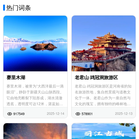
热门词条
赛里木湖
老君山·鸡冠洞旅游区
赛里木湖，被誉为“大西洋最后一滴
老君山·鸡冠洞旅游区是河南省的知
眼泪”，静卧于新疆天山山脉西段。
名旅游胜地，集自然景观与道教文
它由地壳断裂下陷形成，湖水清澈
化于一体。老君山作为一座自然与
透底，透明度可达12米，湛蓝如宝
文化的瑰宝，拥有独特的峰林地貌
石，四季皆景。春末夏初，湖畔鲜
和丰富的景点，如金顶道观群、十
2025-12-14
2025-12-13
917549
578901
花怒放，绿草如茵；冬季，冰面晶
里画屏、追梦谷等。鸡冠洞则是一
莹如镜，常现“...
座天然石灰岩溶洞，...