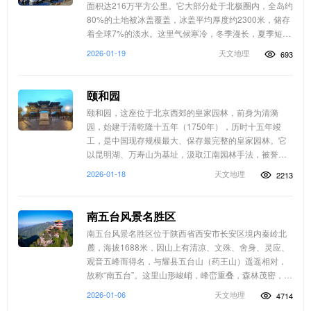
面积达216万平方公里。它大部分处于北极圈内，全岛约
80%的土地被冰盖覆盖，冰盖平均厚度约2300米，储存
着全球7%的淡水。这里气候寒冷，冬季漫长，夏季短
暂，拥有独特的极昼和极夜现象，以及绚丽的北极光。
2026-01-19
天文地理
693
格陵兰岛原为丹麦自治领地，首府努克。岛上自然资源
丰富，渔业是经...
颐和园
颐和园，这座位于北京西郊的皇家园林，前身为清漪
园，始建于清乾隆十五年（1750年），历时十五年竣
工，是中国现存规模最大、保存最完整的皇家园林。它
以昆明湖、万寿山为基址，汲取江南园林手法，被誉
为“皇家园林博物馆”。颐和园历经英法联军与八国联军两
2026-01-18
天文地理
2213
次劫难，后于光绪年间重建，并更名为颐和园。园内佛
香阁、长廊、十七孔桥等建筑闻名...
南五台风景名胜区
南五台风景名胜区位于陕西省西安市长安区境内秦岭北
麓，海拔1688米，因山上有清凉、文殊、舍身、灵应、
观音五峰而得名，与耀县五台山（药王山）遥遥相对，
故称“南五台”。这里山形峻峭，峰峦重叠，森林茂密，风
景秀美，有“终南神秀之区”的美誉。景区内自然景观丰
2026-01-06
天文地理
4714
富，有流水石瀑布、犀牛石等奇景；人文底蕴深厚，拥