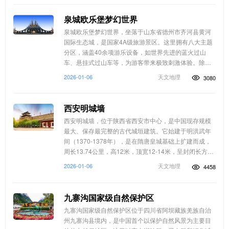
有圣寿寺塔、紫竹林等四...
泉城欧乐堡梦幻世界
泉城欧乐堡梦幻世界，坐落于山东省德州市齐河县黄河
国际生态城，是国家4A级旅游景区。这里拥有八大主题
分区，涵盖40余项游乐设备，如世界先进的蓝火过山
车、悬挂式过山车等，为游客带来极致刺激体验。除了
游乐设施，梦幻世界还设有精彩的马战马术表演、梦幻
2026-01-06
天文地理
3080
大马戏等特色演艺。欧式建筑风格与顶尖科技元素完美
融合，天鹅堡等标志性建筑尽显异...
西安明城墙
西安明城墙，位于陕西省西安市中心，是中国现存规模
最大、保存最完整的古代城垣建筑。它始建于明洪武年
间（1370-1378年），是在隋唐皇城基础上扩建而成，
周长13.74公里，高12米，顶宽12-14米，呈封闭长方
形。城墙设有四座主城门：永宁门（南门）、长乐门
2026-01-06
天文地理
4458
（东门）、安定门（西门）、安远门（北门），每座城
门均由箭楼和城楼...
九寨沟国家级自然保护区
九寨沟国家级自然保护区位于四川省阿坝藏族羌族自治
州九寨沟县境内，是中国首个以保护自然风景为主要目