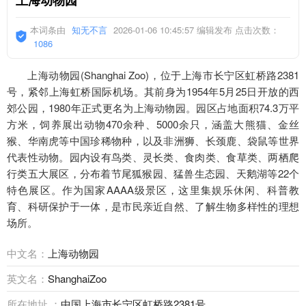
本词条由
知无不言
2026-01-06 10:45:57 编辑发布 点击次数：
1086
上海动物园(Shanghai Zoo)，位于上海市长宁区虹桥路2381
号，紧邻上海虹桥国际机场。其前身为1954年5月25日开放的西
郊公园，1980年正式更名为上海动物园。园区占地面积74.3万平
方米，饲养展出动物470余种、5000余只，涵盖大熊猫、金丝
猴、华南虎等中国珍稀物种，以及非洲狮、长颈鹿、袋鼠等世界
代表性动物。园内设有鸟类、灵长类、食肉类、食草类、两栖爬
行类五大展区，分布着节尾狐猴园、猛兽生态园、天鹅湖等22个
特色展区。作为国家AAAA级景区，这里集娱乐休闲、科普教
育、科研保护于一体，是市民亲近自然、了解生物多样性的理想
场所。
中文名：
上海动物园
英文名：
ShanghaiZoo
所在地址 ：
中国上海市长宁区虹桥路2381号