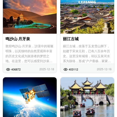
鸣沙山·月牙泉
丽江古城
敦煌鸣沙山·月牙泉，沙漠中的璀璨
丽江古城，坐落于玉龙雪山脚下，
明珠，以其独特的自然景观和丰富
始建于宋末元初，已有八百余年历
的历史文化成为旅游者的梦想之
史。这里没有城墙，却以玉泉河水
地。在这里，您可以感受到沙泉共
系为脉络，形成“户户垂杨，家家流
处的奇妙景观，领略到壮丽的沙漠
水”的独特风貌，被誉为“高原姑
2025-12-18
2025-12-16
406872
403112
风光和神秘的民俗文化。景区提供
苏”“东方威尼斯”。古城内，纳西族
多种游乐项目和旅游服...
传统民居依山傍...