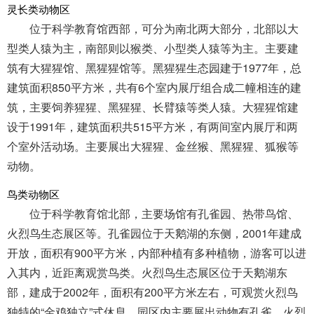
灵长类动物区
位于科学教育馆西部，可分为南北两大部分，北部以大
型类人猿为主，南部则以猴类、小型类人猿等为主。主要建
筑有大猩猩馆、黑猩猩馆等。黑猩猩生态园建于1977年，总
建筑面积850平方米，共有6个室内展厅组合成二幢相连的建
筑，主要饲养猩猩、黑猩猩、长臂猿等类人猿。大猩猩馆建
设于1991年，建筑面积共515平方米，有两间室内展厅和两
个室外活动场。主要展出大猩猩、金丝猴、黑猩猩、狐猴等
动物。
鸟类动物区
位于科学教育馆北部，主要场馆有孔雀园、热带鸟馆、
火烈鸟生态展区等。孔雀园位于天鹅湖的东侧，2001年建成
开放，面积有900平方米，内部种植有多种植物，游客可以进
入其内，近距离观赏鸟类。火烈鸟生态展区位于天鹅湖东
部，建成于2002年，面积有200平方米左右，可观赏火烈鸟
独特的“金鸡独立”式休息。园区内主要展出动物有孔雀、火烈