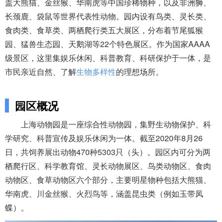
盖大熊猫、金丝猴、华南虎等中国珍稀物种，以及非洲狮、
长颈鹿、袋鼠等世界代表性动物。园内设有鸟类、灵长类、
食肉类、食草类、两栖爬行类五大展区，分布着节尾狐猴
园、猛兽生态园、天鹅湖等22个特色展区。作为国家AAAA
级景区，这里集娱乐休闲、科普教育、科研保护于一体，是
市民亲近自然、了解
生物多样性
的理想场所。
园区概况
上海动物园是一座综合性动物园，集野生动物保护、科
学研究、科普宣传及娱乐休闲为一体。截至2020年8月26
日，共饲养展出动物470种5303只（头）。园区内可分为两
栖爬行区、科学教育馆、灵长动物展区、鸟类动物区、食肉
动物区、食草动物区六个部分，主要明星物种包括大熊猫、
华南虎、川金丝猴、火烈鸟等，涵盖昆虫类（例如玉带凤
蝶）。