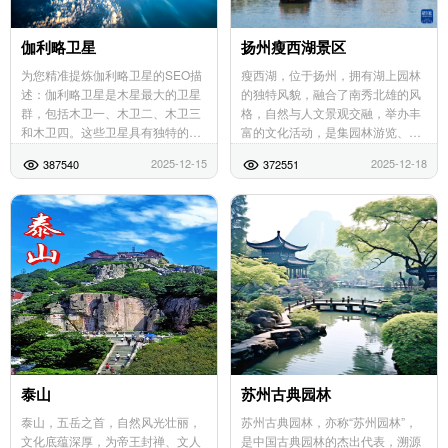
伽利略卫星
扬州瘦西湖景区
为您精准提炼伽利略卫星的SEO描
瘦西湖，位于扬州，拥有湖上园林
述：伽利略卫星是木星最大的卫星
的独特风貌，融合了南秀北雄的风
群，包括木卫一、木卫二、木卫三
格，自然与人文景观交融，举办丰
和木卫四。这些卫星具有独特的特
富的文化活动，是集园林游览、市
征和科学研究价值，吸引了众多航
民休闲、餐饮服务、会展布置于一
2025-12-15
2025-12-18
387540
372551
天探测和文学创作的关注。本文将
体的旅游胜地。其园林特色鲜明，
带您深入了解伽利略...
多次获得荣誉，是扬州...
泰山
苏州古典园林
泰山，五岳之首，自然风光壮丽，
苏州古典园林，亦称“苏州园林”，
文化底蕴深厚，为帝王封禅、文人
是中国古典园林的杰出代表，溯源