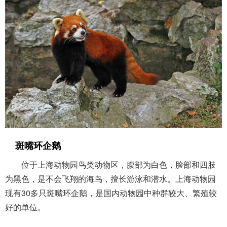
斑嘴环企鹅
位于上海动物园鸟类动物区，腹部为白色，脸部和四肢
为黑色，是不会飞翔的海鸟，擅长游泳和潜水。上海动物园
现有30多只斑嘴环企鹅，是国内动物园中种群较大、繁殖较
好的单位。