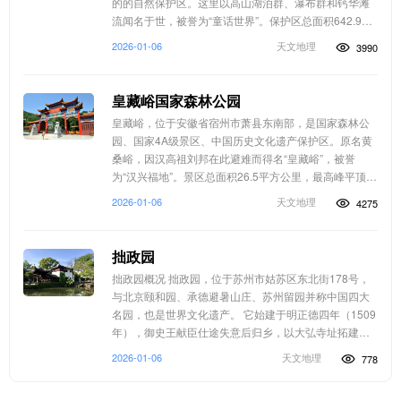
的的自然保护区。这里以高山湖泊群、瀑布群和钙华滩
流闻名于世，被誉为“童话世界”。保护区总面积642.97
平方千米，森林覆盖率超80%，动植物资源丰富，有珍
2026-01-06
天文地理
3990
稀动植物3603种，包括大熊猫、金丝猴等国家保护动
物。1992年，九寨...
皇藏峪国家森林公园
皇藏峪，位于安徽省宿州市萧县东南部，是国家森林公
园、国家4A级景区、中国历史文化遗产保护区。原名黄
桑峪，因汉高祖刘邦在此避难而得名“皇藏峪”，被誉
为“汉兴福地”。景区总面积26.5平方公里，最高峰平顶山
海拔389米，森林覆盖率超95%，拥有千年古树300余棵
2026-01-06
天文地理
4275
及58种鸟类等野生动物。主要景点包括皇藏洞、瑞云
寺、拔剑泉、天...
拙政园
拙政园概况 拙政园，位于苏州市姑苏区东北街178号，
与北京颐和园、承德避暑山庄、苏州留园并称中国四大
名园，也是世界文化遗产。 它始建于明正德四年（1509
年），御史王献臣仕途失意后归乡，以大弘寺址拓建此
园，取潘岳《闲居赋》中“拙者之为政”之意命名。全园占
2026-01-06
天文地理
778
地52000平方米，分东、中、西三部分。东部明快开
朗，以平...