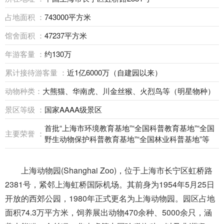
占地面积 ：
743000平方米
馆舍面积 ：
47237平方米
年游客量 ：
约130万
累计接待游客量 ：
近1亿6000万（自建园以来）
动物种类：
大熊猫、华南虎、川金丝猴、火烈鸟等（明星物种）
景区等级 ：
国家AAAA级景区
首批“上海市环境教育基地”“全国科普教育基地”“全国
主要荣誉 ：
野生动物保护科普教育基地”“全国林业科普基地”等
上海动物园(Shanghai Zoo)，位于上海市长宁区虹桥路
2381号，紧邻上海虹桥国际机场。其前身为1954年5月25日
开放的西郊公园，1980年正式更名为上海动物园。园区占地
面积74.3万平方米，饲养展出动物470余种、5000余只，涵