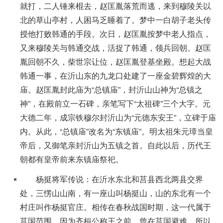
就打，二人锤来棍去，赵匡胤落荒而逃，来到穆陵关以
北的草山亭村，人困马乏睡着了。梦中一白胡子老头传
授他打败韩通的手段。次日，赵匡胤按梦中老人指点，
又来穆陵关与韩通交战，活捉了韩通，领兵回朝。赵匡
胤回朝不久，柴世宗让位，赵匡胤登基坐殿。想起大战
韩通一事，在沂山东的九龙口处建了一座金碧辉煌的大
庙。赵匡胤封此庙为“总镇庙”，封沂山山神为“总镇之
神”，在殿前立一石碑，亲笔写下“太祖碑”三个大字。元
大德二年，成宗铁穆尔封沂山为“元德东安王”，立碑于庙
内。从此，“总镇庙”改名为“东镇庙”。明太祖朱元璋当皇
帝后，又御笔亲封沂山为五镇之首。自此以后，历代王
朝都有皇帝前来东镇庙祭祀。
杨挺将军传说：在沂水东北和莒县西北两县交界
处，三愣山山南，有一座山叫杨挺山，山的东北有一个
村庄叫作杨挺官庄。相传在春秋战国时期，这一代属于
莒国范围，因为齐桓公称王之前，曾在莒国避难，所以