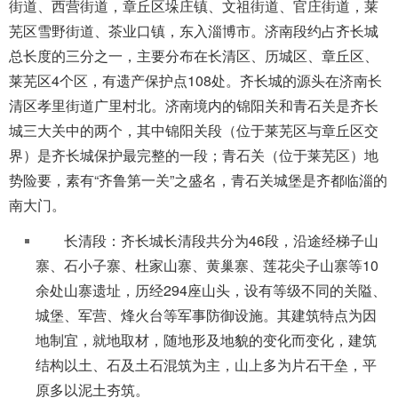
街道、西营街道，章丘区垛庄镇、文祖街道、官庄街道，莱
芜区雪野街道、茶业口镇，东入淄博市。济南段约占齐长城
总长度的三分之一，主要分布在长清区、历城区、章丘区、
莱芜区4个区，有遗产保护点108处。齐长城的源头在济南长
清区孝里街道广里村北。济南境内的锦阳关和青石关是齐长
城三大关中的两个，其中锦阳关段（位于莱芜区与章丘区交
界）是齐长城保护最完整的一段；青石关（位于莱芜区）地
势险要，素有“齐鲁第一关”之盛名，青石关城堡是齐都临淄的
南大门。
长清段：齐长城长清段共分为46段，沿途经梯子山
寨、石小子寨、杜家山寨、黄巢寨、莲花尖子山寨等10
余处山寨遗址，历经294座山头，设有等级不同的关隘、
城堡、军营、烽火台等军事防御设施。其建筑特点为因
地制宜，就地取材，随地形及地貌的变化而变化，建筑
结构以土、石及土石混筑为主，山上多为片石干垒，平
原多以泥土夯筑。