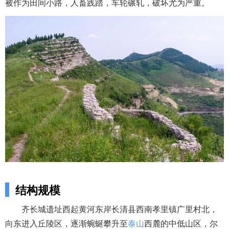
被作为田间小路，人畜践踏，车轮碾轧，破坏尤为严重。
结构规模
齐长城遗址西起黄河东岸长清县西南孝里镇广里村北，
向东进入丘陵区，逐渐蜿蜒攀升至
泰山
西麓的中低山区，尔