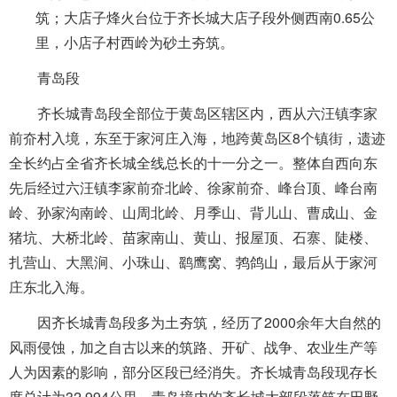
筑；大店子烽火台位于齐长城大店子段外侧西南0.65公
里，小店子村西岭为砂土夯筑。
青岛段
齐长城青岛段全部位于黄岛区辖区内，西从六汪镇李家
前夼村入境，东至于家河庄入海，地跨黄岛区8个镇街，遗迹
全长约占全省齐长城全线总长的十一分之一。整体自西向东
先后经过六汪镇李家前夼北岭、徐家前夼、峰台顶、峰台南
岭、孙家沟南岭、山周北岭、月季山、背儿山、曹成山、金
猪坑、大桥北岭、苗家南山、黄山、报屋顶、石寨、陡楼、
扎营山、大黑涧、小珠山、鹞鹰窝、鹁鸽山，最后从于家河
庄东北入海。
因齐长城青岛段多为土夯筑，经历了2000余年大自然的
风雨侵蚀，加之自古以来的筑路、开矿、战争、农业生产等
人为因素的影响，部分区段已经消失。齐长城青岛段现存长
度总计为32.994公里。青岛境内的齐长城大部段落筑在田野