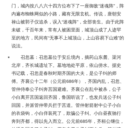
门，城内按八八六十四方位布下了一座御敌“迷魂阵”，阵
内遍布蜘蛛网似的小路，藏有无限玄机。传说，唐朝安
禄山被郭子仪追杀，误入“迷魂阵”，全部丧生。由于此阵
未破，千百年来，常有人被困里面，城顶山成了人迹罕
至的地方，民间有“无事不上城顶山，上山容易下山难”的
说法。
召忽墓：召忽墓位于安丘境内，摘药山东麓、渠河
北岸，齐长城遗址下。墓地地处平原，依山傍水。据史
书记载，召忽是春秋时期齐国的大夫，是公子纠的师
傅。齐襄公十二年（公元前686年），齐国内乱，召忽、
管仲侍奉公子纠奔莒国避难。齐襄公在乱中被杀，公子
小白离开莒国返回齐国，鲁国听说了，也发兵送公子纠
回国，并派管仲带兵拦于莒道。管仲射箭射中公子小白
的衣袋钩，小白佯装死了，欺骗公子纠。小白昼夜驰行
奔到齐都，得以先入而立。公元前685年，齐桓公继位，