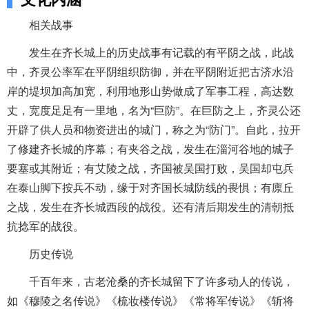
相关战事
发生在齐长城上的历史战事有记载的有平阴之战，此战
中，齐灵公率军在平阴组织防御，并在平阴附近把古济水沿
岸的堤坝加高加宽，利用地形山势做成了军事工程，高达数
丈，宽度足足有一里地，名为“巨防”。在巨防之上，齐灵公还
开辟了供人员和物资进出的城门，称之为“防门”。自此，拉开
了修建齐长城的序幕；有夹谷之战，发生在淄河谷地的城子
要塞或其附近；有艾陵之战，齐国被吴国打败，吴国却屯兵
在泰山脚下按兵不动，缘于对齐国长城防线的畏惧；有廪丘
之战，发生在齐长城西段的战役。还有清后期发生的清朝抵
抗捻军的战役。
历史传说
千百年来，古老沧桑的齐长城留下了许多动人的传说，
如《穆陵之名传说》《梳妆楼传说》《常将军传说》《斩将