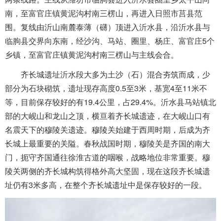
南，至富官庄镇黄泥沟村南三楞山，再进入日照市莒县范
围。复线由沂山南麓泰薄（礴）顶进入沂水县，沿沂水县与
临朐县交界向东南，经沙沟、马站、圈里、杨庄、富官庄5个
乡镇，至富官庄镇黄泥沟村南三楞山与主线会合。
齐长城遗址沂水段大多为土沙（石）混合夯筑而成，少
部分为石块砌筑，遗址现存高度0.5至3米，基宽4至11米不
等，目前保存较好的有19.4公里，占29.4%。沂水县马站镇北
部的大岘山和龙山之顶，横亘着齐长城遗迹，在大岘山口有
名震天下的穆陵关遗迹。穆陵关始建于西周时期，后成为齐
长城上最重要的关隘。春秋战国时期，穆陵关是齐国的南大
门，扼守齐国通往徐淮古道的咽喉，战略地位非常重要。穆
陵关两侧的齐长城构筑得格外高大坚固，现在这段齐长城遗
址仍有3米多高，在整个齐长城遗址中是保存较好的一段。