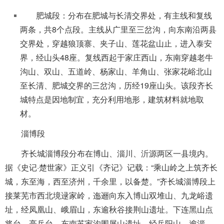
肥城段：分布在肥城与长清交界处，有主线和复线
两条，共8个点段。主线从广里至三岔沟，向东南沿两县
交界处，穿越狼顶寨、夹子山、莲花盆山止，进入泰安
界，经山头48座。复线西起于家庄西山，东南穿越老牛
沟山、双山、五道岭、杨家山、羊角山、张家花峪北山
至长清、肥城交界的三岔沟，历经19座山头。该段齐长
城特点是因地制宜，充分利用地形，建筑材料就地取
材。
淄博段
齐长城淄博段分布在博山、淄川、沂源两区一县境内。
据《史记·楚世家》正义引《齐记》记载：“乘山岭之上筑齐长
城，东至海，西至济州，千余里，以备楚。”齐长城淄博段上
接莱芜市西北境逯家岭，迤逦向东入博山双堆山、九龙峪遗
址，经凤凰山、峨眉山，东逾秋谷接荆山遗址。下连黑山点
将台、亮兵台、东南苏家沟围屏山遗址，经岳阳山，逾淄