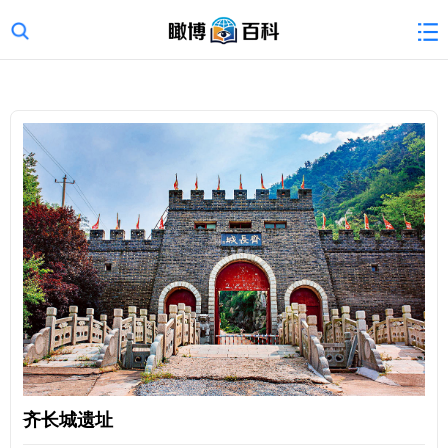
齐长城遗址