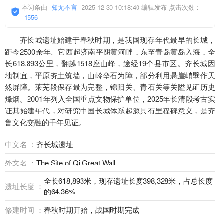
本词条由
知无不言
2025-12-30 10:18:40 编辑发布 点击次数：
1556
齐长城遗址始建于春秋时期，是我国现存年代最早的长城，
距今2500余年。它西起济南平阴黄河畔，东至青岛黄岛入海，全
长618.893公里，翻越1518座山峰，途经19个县市区。齐长城因
地制宜，平原夯土筑墙，山岭垒石为障，部分利用悬崖峭壁作天
然屏障。莱芜段保存最为完整，锦阳关、青石关等关隘见证历史
烽烟。2001年列入全国重点文物保护单位，2025年长清段考古实
证其始建年代，对研究中国长城体系起源具有里程碑意义，是齐
鲁文化交融的千年见证。
中文名 ：
齐长城遗址
外文名 ：
The Site of Qi Great Wall
全长618,893米，现存遗址长度398,328米，占总长度
遗址长度 ：
的64.36%
修建时间 ：
春秋时期开始，战国时期完成