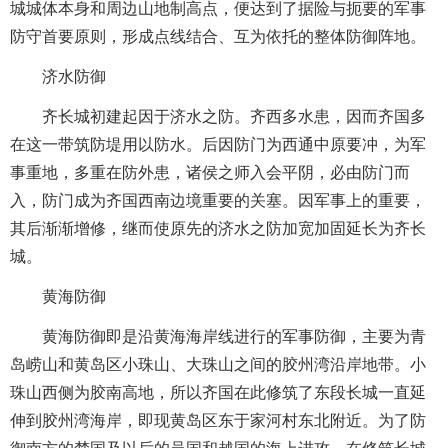
城城体本身和周边山地制高点，便达到了据险与扼要的军事
防守首要原则，形成点线结合、互为依托的整体防御阵地。
济水防御
齐长城初建起因于济水之防。齐西多水患，因而齐国多
在这一带筑防堤用以防水。后因防门为西通中原要冲，为军
事重地，多重在防外患，诸侯之师入会平阴，必由防门而
入，防门成为齐国西南边境重要的关塞。因军事上的重要，
其后渐渐增修，继而使原先的济水之防加宽加固延长为齐长
城。
黄海防御
黄海防御即是沿黄海海岸线进行的军事防御，主要为青
岛崂山和黄岛区小珠山、大珠山之间的胶州湾沿岸地带。小
珠山西侧为胶南高地，所以齐国在此修筑了东段长城一直延
伸到胶州湾海岸，即现黄岛区东于家河村东北附近。为了防
御南方的楚国及以后的吴国和越国的海上进攻，在修筑长城