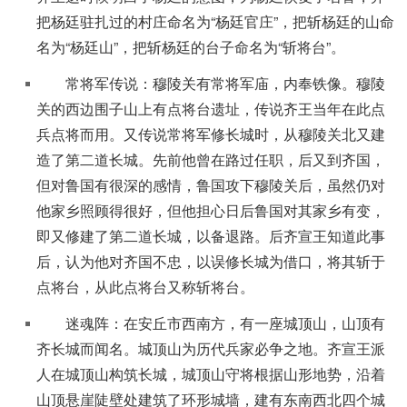
把杨廷驻扎过的村庄命名为“杨廷官庄”，把斩杨廷的山命
名为“杨廷山”，把斩杨廷的台子命名为“斩将台”。
常将军传说：穆陵关有常将军庙，内奉铁像。穆陵
关的西边围子山上有点将台遗址，传说齐王当年在此点
兵点将而用。又传说常将军修长城时，从穆陵关北又建
造了第二道长城。先前他曾在路过任职，后又到齐国，
但对鲁国有很深的感情，鲁国攻下穆陵关后，虽然仍对
他家乡照顾得很好，但他担心日后鲁国对其家乡有变，
即又修建了第二道长城，以备退路。后齐宣王知道此事
后，认为他对齐国不忠，以误修长城为借口，将其斩于
点将台，从此点将台又称斩将台。
迷魂阵：在安丘市西南方，有一座城顶山，山顶有
齐长城而闻名。城顶山为历代兵家必争之地。齐宣王派
人在城顶山构筑长城，城顶山守将根据山形地势，沿着
山顶悬崖陡壁处建筑了环形城墙，建有东南西北四个城