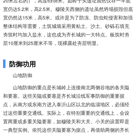
20米左右的），高度6到8米。如岭子头遗址虽然仅存一半底
宽仍达5.2米，高2.5米。穆陵关西侧的遗址虽然坍塌损毁但底
宽仍然达15米，高5米。或许是为了防冻、防虫蛇侵害和加强
整体结构等需要，土筑城墙采用黄粘土、沙土、砂砾石填充
夯筑时均加入盐水，这也成为齐长城的一大特点。板筑时夯
层10厘米到25厘米不等，现裸露处夯层明显。
防御功用
山地防御
山地防御的重点是长城岭上连接南北两侧谷地的各关隘
和要塞。这些关隘或要塞是齐长城沿线军事防御的重要据
点，从南方或东南方进入泰沂山区以北的临淄地区，必须经
过这些重要交通线。实际上，在特别重要的交通线上，会设
置两重或多重关隘要塞，如穆陵关和大关、小关的设置即是
一典型实例。依托这些关隘要塞为据点，再借助两侧的齐长