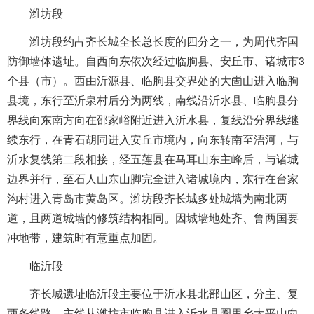
潍坊段
潍坊段约占齐长城全长总长度的四分之一，为周代齐国
防御墙体遗址。自西向东依次经过临朐县、安丘市、诸城市3
个县（市）。西由沂源县、临朐县交界处的大崮山进入临朐
县境，东行至沂泉村后分为两线，南线沿沂水县、临朐县分
界线向东南方向在邵家峪附近进入沂水县，复线沿分界线继
续东行，在青石胡同进入安丘市境内，向东转南至浯河，与
沂水复线第二段相接，经五莲县在马耳山东主峰后，与诸城
边界并行，至石人山东山脚完全进入诸城境内，东行在台家
沟村进入青岛市黄岛区。潍坊段齐长城多处城墙为南北两
道，且两道城墙的修筑结构相同。因城墙地处齐、鲁两国要
冲地带，建筑时有意重点加固。
临沂段
齐长城遗址临沂段主要位于沂水县北部山区，分主、复
两条线路。主线从潍坊市临朐县进入沂水县圈里乡太平山向