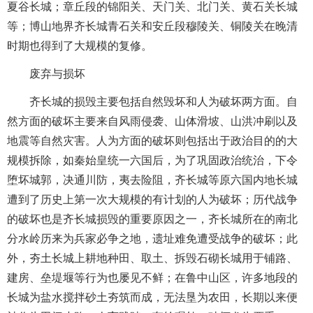
夏谷长城；章丘段的锦阳关、天门关、北门关、黄石关长城
等；博山地界齐长城青石关和安丘段穆陵关、铜陵关在晚清
时期也得到了大规模的复修。
废弃与损坏
齐长城的损毁主要包括自然毁坏和人为破坏两方面。自
然方面的破坏主要来自风雨侵袭、山体滑坡、山洪冲刷以及
地震等自然灾害。人为方面的破坏则包括出于政治目的的大
规模拆除，如秦始皇统一六国后，为了巩固政治统治，下令
堕坏城郭，决通川防，夷去险阻，齐长城等原六国内地长城
遭到了历史上第一次大规模的有计划的人为破坏；历代战争
的破坏也是齐长城损毁的重要原因之一，齐长城所在的南北
分水岭历来为兵家必争之地，遗址难免遭受战争的破坏；此
外，夯土长城上耕地种田、取土、拆毁石砌长城用于铺路、
建房、垒堤堰等行为也屡见不鲜；在鲁中山区，许多地段的
长城为盐水搅拌砂土夯筑而成，无法垦为农田，长期以来便