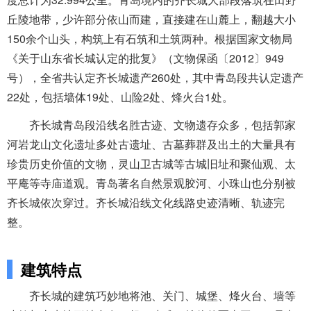
丘陵地带，少许部分依山而建，直接建在山麓上，翻越大小
150余个山头，构筑上有石筑和土筑两种。根据国家文物局
《关于山东省长城认定的批复》（文物保函〔2012〕949
号），全省共认定齐长城遗产260处，其中青岛段共认定遗产
22处，包括墙体19处、山险2处、烽火台1处。
齐长城青岛段沿线名胜古迹、文物遗存众多，包括郭家
河岩龙山文化遗址多处古遗址、古墓葬群及出土的大量具有
珍贵历史价值的文物，灵山卫古城等古城旧址和聚仙观、太
平庵等寺庙道观。青岛著名自然景观胶河、小珠山也分别被
齐长城依次穿过。齐长城沿线文化线路史迹清晰、轨迹完
整。
建筑特点
齐长城的建筑巧妙地将池、关门、城堡、烽火台、墙等