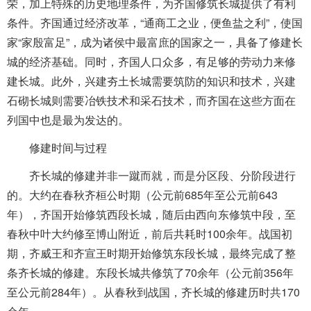
荣，加上特殊的历史地理条件，为齐国修筑长城提供了有利
条件。齐国通过经济改革，“通商工之业，便鱼盐之利”，使国
家“家殷富足”，成为诸侯中最富庶的国家之一，具备了修建长
城的经济基础。同时，齐国人口众多，有足够的劳动力来修
建长城。此外，兴建夯土长城需要筑防的知识和技术，兴建
石砌长城则需要冶铁技术和采石技术，而齐国在这些方面在
列国中也是最为发达的。
修建时间与过程
齐长城的修建并非一蹴而就，而是分区段、分阶段进行
的。大约在春秋齐桓公时期（公元前685年至公元前643
年），齐国开始修筑西段长城，随后由西向东修筑中段，至
春秋中叶大约修至博山附近，前后共耗时100余年。战国初
期，齐威王和齐宣王时期开始修筑东段长城，最终完成了整
条齐长城的修建。东段长城共修筑了70余年（公元前356年
至公元前284年）。从春秋到战国，齐长城的修建历时共170