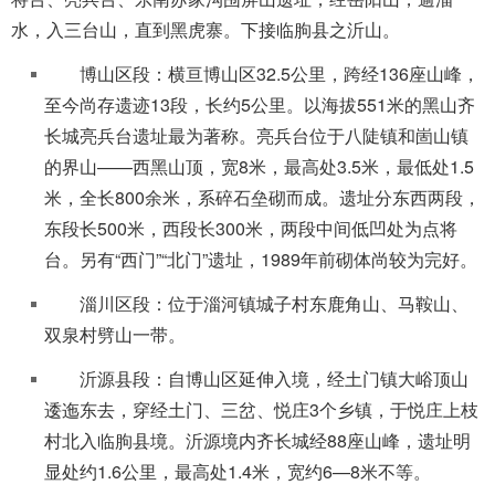
水，入三台山，直到黑虎寨。下接临朐县之沂山。
博山区段：横亘博山区32.5公里，跨经136座山峰，
至今尚存遗迹13段，长约5公里。以海拔551米的黑山齐
长城亮兵台遗址最为著称。亮兵台位于八陡镇和崮山镇
的界山——西黑山顶，宽8米，最高处3.5米，最低处1.5
米，全长800余米，系碎石垒砌而成。遗址分东西两段，
东段长500米，西段长300米，两段中间低凹处为点将
台。另有“西门”“北门”遗址，1989年前砌体尚较为完好。
淄川区段：位于淄河镇城子村东鹿角山、马鞍山、
双泉村劈山一带。
沂源县段：自博山区延伸入境，经土门镇大峪顶山
逶迤东去，穿经土门、三岔、悦庄3个乡镇，于悦庄上枝
村北入临朐县境。沂源境内齐长城经88座山峰，遗址明
显处约1.6公里，最高处1.4米，宽约6—8米不等。