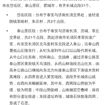
布在岱岳区、泰山景区、肥城市，有齐长城点段31个。
岱岳区段：分布于泰安与济南长清交界处，途经道
朗镇里峪村、朱庄村，共2个点段。
泰山景区段：分布于泰安与济南长清、历城、章丘
交界处，共21个点段。西起济南市长清区孝里街道广
里，向东至长清区北马套村东北段进入泰山，沿泰山西
麓低山丘陵东行，从钉头崖到牛山口以山险代替长城。
从牛山口往东南，经科南山、交战峰，越过济泰公路至
泰山景区黄前镇天马顶段。从药山林场段北山往东，由
高本公路山口继续向东北方向接泰山景区下港镇木营村
蒿滩段，从四界首进入莱芜地段。该段齐长城依山就
势，自西向东蜿蜒延伸。其中东、西两段山势较为平
缓，较为明显；中段山势陡峭，山南侧层峦叠嶂，保存
有部分遗址痕迹；东段遗址坍塌，城墙石块散落四周，
形成了石垄。