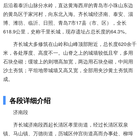
后沿着泰沂山脉分水岭，直达黄海西岸的青岛市小珠山东边
的黄岛区于家河村，向东北入海。齐长城经济南、泰安、淄
博、潍坊、临沂、日照、青岛7市17县（市、区），全长
618.9公里，史称千里长城，现存遗址占总长度的64.3%。
齐长城大多修筑在山岭和山峰顶部附近，总长度620余千
米，各处厚度、高度不一。山脊之上的城墙较低且窄，多用
石块垒砌；缓坡上的则增高加宽，两边用石块垒砌，中间用
沙土夯筑；平坦地带城墙又高又宽，全部用夹沙黄土夯筑而
成。
各段详细介绍
济南段
齐长城济南段西起长清区孝里街道，经过长清区双泉
镇、马山镇、万德街道，历城区仲宫街道高而办事处、柳埠