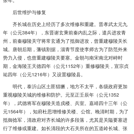
余年。
后世维护与修复
齐长城在历史上经历了多次维修和重建。晋孝武太元九
年（公元384年），东晋谢玄乘前秦内乱之际，遣兵进攻青
州，前秦穆陵关守将常玄通为了抵御进攻，曾重建穆陵关长
城。唐朝后期，藩镇割据，淄青节度使李师古为了防范外来
势力入侵，也曾重建穆陵关要塞。金朝与南宋南北对峙时
期，金海陵王天德四年（公元1152年）重修穆陵关，宣宗贞
祐四年（公元1216年）又设置穆陵县。
明代，泰沂山区土匪猖獗，地方不太平，各级政府更加
重视穆陵关城的维修和防护。元至正壬辰年（公元1352
年），武德将军在穆陵关造戍楼、兵室。嘉靖四十三年（公
元1564年），知府杜思增维修关楼、公馆。晚清时期，为了
抵御捻军，清政府对齐长城的许多段落，尤其是关隘要塞进
行了维修或重建。如长清段的大石关所在的五道岭长城、张