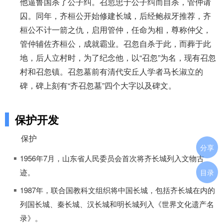
他逼鲁国杀了公子纠。召忽忠于公子纠而自杀，管仲请
囚。同年，齐桓公开始修建长城，后经鲍叔牙推荐，齐
桓公不计一箭之仇，启用管仲，任命为相，尊称仲父，
管仲辅佐齐桓公，成就霸业。召忽自杀于此，而葬于此
地，后人立村时，为了纪念他，以“召忽”为名，现有召忽
村和召忽镇。召忽墓前有清代安丘人学者马长淑立的
碑，碑上刻有“齐召忽墓”四个大字以及碑文。
保护开发
保护
分享
1956年7月，山东省人民委员会首次将齐长城列入文物古
迹。
目录
1987年，联合国教科文组织将中国长城，包括齐长城在内的
列国长城、秦长城、汉长城和明长城列入《世界文化遗产名
录》。