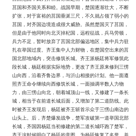
莒国和齐国关系和睦。战国早期，楚国逐渐壮大，不断
扩张，对于富裕的莒国垂涎三尺，不久就占领了弱小的
莒国，对齐国边境造成很大威胁。虽然楚国灭了莒国，
但是由于他同时向北灭掉杞国，远程征战，兵马劳顿，
兵力不足，暂时放弃了莒国北部偏远地区，集中兵力驻
扎在举国过度。齐王集中人力财物，在楚国空出来的莒
国北部地域内，突击修筑长城。齐王派杨廷将军修筑此
段长城，杨廷根据实际地势，更改了齐王原来修到三愣
山向西，沿着齐鲁边界，与沂山相接的计划。他一面遵
照齐王命令继续向西修筑长城，一面抽调半数人力物
力，由三愣山向北，朝着城顶山一线，又修建了一条长
城，相当于在前道长城后面，又增加了第二道防线。此
时被齐王发现后，杨廷被齐王斩首示众于三愣山南边的
山头上。后，齐楚爆发战争，楚军攻破第一道举国北部
长城，齐国因杨廷当初修建的第二道长城吓跑了楚军，
齐王这时候明白了杨廷的意图，为杨廷恢复了名誉，并