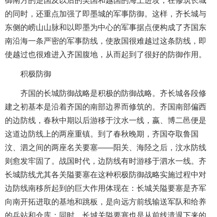
的同时，还重点加强了即墨城的军事防御。这样，齐长城与
东侧的崂山山脉和以即墨为中心的军事据点便构成了齐国东
南沿海一条严密的军事防线，使敌国很难越过这条防线，即
使越过也很难进入齐国腹地，从而起到了很好的防御作用。
积极防御
齐国的长城防御战略是积极的防御战略。齐长城各段修
建之初基本是沿着齐国的南部边界而修筑的。齐国南部偏西
的边防线，春秋中期以后游移于汶水一线，嬴、博二邑便是
这道边防线上的两座重镇。到了春秋晚期，齐国夺取鲁国
汶、泗之间的两座名关要塞——阳关、海陉之后，汶水防线
则愈发牢固了。战国时代，边防线有时游移于泗水一线。齐
长城防线尤其各关隘要塞在这种积极防御战略实施过程中对
边防线南移所起到的巨大作用体现在：长城关隘要塞是齐军
向南开拓进取的基地和跳板，是向远方前线输送军队和给养
的兵站和仓库；同时，长城关隘要塞也是从前线溃退下来的