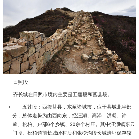
取消
继续
日照段
齐长城在日照市境内主要是五莲段和莒县段。
五莲段：西接莒县，东至诸城市，位于县域北半部
分，总体走势为由西向东，经汪湖、高泽、洪凝、许
孟、松柏、户部6个乡镇、20余个村庄。其中汪湖镇东云
门段、松柏镇前长城岭村后和张榜沟段长城遗址保存较