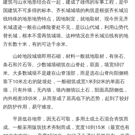
建筑与山水地形结合在一起，建成了雄伟的军事工程，是中
国建筑不可多得的标本。齐长城城墙的构筑是根据齐长城沿
线特殊的地形地势特点，因地制宜，就地取材。现今所见齐
长城遗迹一般在山峰险要处不见，是以山代城，利用山势代
替长城，根本不需再筑城墙。这种情况在齐长城沿线有的地
方长数十米，有的可达千余米。
山岭地段城墙即用石砌，材料一般就地取材，有块石、
条石和片石等。少数城墙砌筑在山脊处，双面，墙宽5到7
米。大多数城墙不是建在山脊顶部，而是选在山脊向阳侧稍
靠下10米左右的陡坡处，一般砌筑成宽1米到2米的单面石
墙，只有外墙，无内墙，墙内侧填以土石，阳面高阴侧低，
内外相差3到5米，从而形成了居高临下的态势，起到了较好
的防护作用，易守难攻。
平原低谷地带，因无石可取，多用土或土石混合夯筑而
成。一般采用版筑技术夯制而成，宽度10到15米（最宽也有