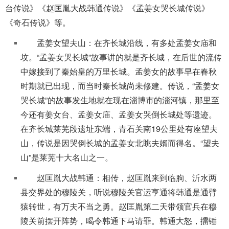
台传说》《赵匡胤大战韩通传说》《孟姜女哭长城传说》
《奇石传说》等。
孟姜女望夫山：在齐长城沿线，有多处孟姜女庙和
坟。“孟姜女哭长城”故事讲的就是齐长城，在后世的流传
中嫁接到了秦始皇的万里长城。孟姜女的故事早在春秋
时期就已出现，而当时秦长城尚未修建。传说，“孟姜女
哭长城”的故事发生地就在现在淄博市的淄河镇，那里至
今还有姜女台、孟姜女庙、孟姜女哭倒长城处等遗迹。
在齐长城莱芜段遗址东端，青石关南19公里处有座望夫
山，传说是因哭倒长城的孟姜女北眺夫婿而得名。“望夫
山”是莱芜十大名山之一。
赵匡胤大战韩通：相传，赵匡胤来到临朐、沂水两
县交界处的穆陵关，听说穆陵关官运亨通将韩通是通臂
猿转世，有万夫不当之勇。赵匡胤第二天带领官兵在穆
陵关前摆开阵势，喝令韩通下马请罪。韩通大怒，擂锤