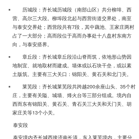
历城段：齐长城历城段（南部山区）共分柳埠、西
营、高尔三大段。柳埠段北起与西营街道交界处，南至
与泰安交界处；西营段共有7段，其中藕池、王家庄两村
占了一大部分；高而段位于高而办事处十八盘村东南方
向，与泰安搭界。
章丘段：齐长城章丘段沿山脊而筑，依地形山势因
地制宜、就地取材而建成。墙体或以石块干垒，或以素
土版筑。主要有三大关口：锦阳关、黄石关和北门关。
莱芜段：齐长城莱芜段共跨越200余座山头、35个村
庄，主要有关隘、城墙、烽火台等三部分组成。境内自
西而东有锦阳关、黄石关、青石关三大关和天门关、胡
家庄关等13个小关。
泰安段
泰安境内齐长城西接济南长清，东入莱芜境内，主要分