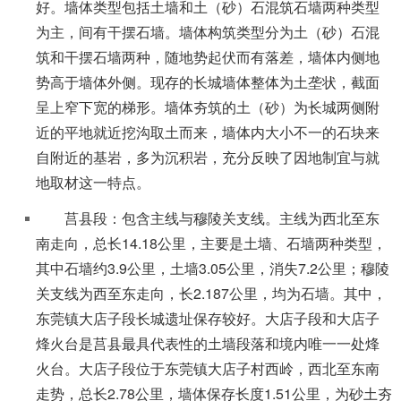
好。墙体类型包括土墙和土（砂）石混筑石墙两种类型
为主，间有干摆石墙。墙体构筑类型分为土（砂）石混
筑和干摆石墙两种，随地势起伏而有落差，墙体内侧地
势高于墙体外侧。现存的长城墙体整体为土垄状，截面
呈上窄下宽的梯形。墙体夯筑的土（砂）为长城两侧附
近的平地就近挖沟取土而来，墙体内大小不一的石块来
自附近的基岩，多为沉积岩，充分反映了因地制宜与就
地取材这一特点。
莒县段：包含主线与穆陵关支线。主线为西北至东
南走向，总长14.18公里，主要是土墙、石墙两种类型，
其中石墙约3.9公里，土墙3.05公里，消失7.2公里；穆陵
关支线为西至东走向，长2.187公里，均为石墙。其中，
东莞镇大店子段长城遗址保存较好。大店子段和大店子
烽火台是莒县最具代表性的土墙段落和境内唯一一处烽
火台。大店子段位于东莞镇大店子村西岭，西北至东南
走势，总长2.78公里，墙体保存长度1.51公里，为砂土夯