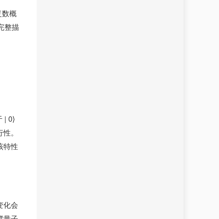
复数概
型完整描
 0⟩
行性。
该特性
变化会
撑量子