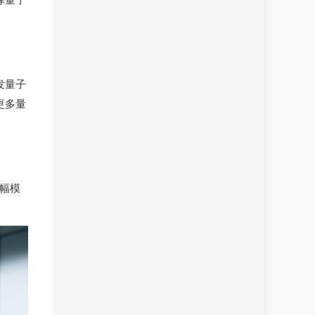
发量子
更多量
率幅模