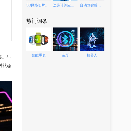
5G网络切片技术
边缘计算应用场景
自动驾驶感知系统
热门词条
智能手表
蓝牙
机器人
级。与
种状态