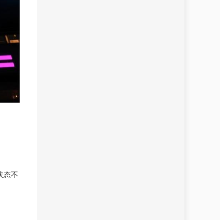
状态不
。