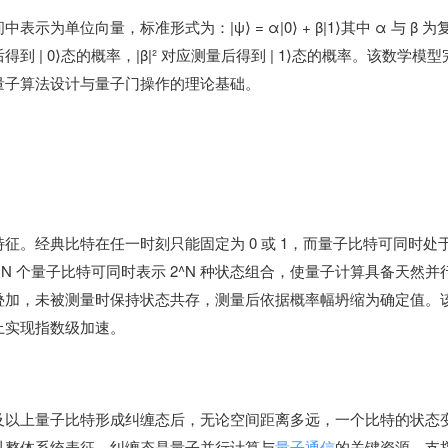
单位向量，标准形式为：|ψ⟩ = α|0⟩ + β|1⟩其中 α 与 β 为
测量后得到 | 0⟩态的概率，|β|² 对应测量后得到 | 1⟩态的概率。该数学模
量子算法设计与量子门操作的理论基础。
经典比特在任一时刻只能固定为 0 或 1，而量子比特可同时处于 |
。N 个量子比特可同时表示 2^N 种状态组合，使量子计算具备天然并
叠加，未被测量时保持状态共存，测量后依据概率幅坍缩为确定值。
上实现指数级加速。
及以上量子比特形成纠缠态后，无论空间距离多远，一个比特的状态
以整体系统表征。纠缠态是量子并行计算与
量子通信
的关键资源，支