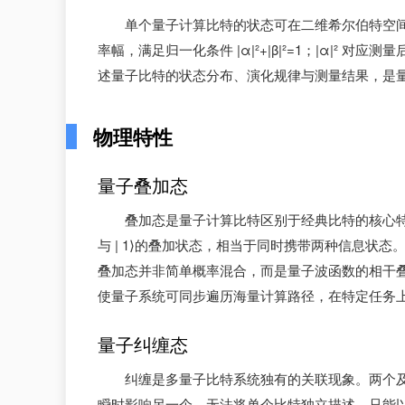
单个量子计算比特的状态可在二维希尔伯特空间中表示为
率幅，满足归一化条件 |α|²+|β|²=1；|α|² 对应
述量子比特的状态分布、演化规律与测量结果，是
物理特性
量子叠加态
叠加态是量子计算比特区别于经典比特的核心特征。
与 | 1⟩的叠加状态，相当于同时携带两种信息状态
叠加态并非简单概率混合，而是量子波函数的相干
使量子系统可同步遍历海量计算路径，在特定任务
量子纠缠态
纠缠是多量子比特系统独有的关联现象。两个
瞬时影响另一个，无法将单个比特独立描述，只能