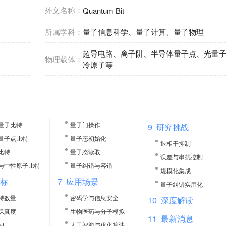
外文名称：
Quantum Bit
所属学科：
量子信息科学、量子计算、量子物理
超导电路、离子阱、半导体量子点、光量
物理载体：
冷原子等
量子比特
量子门操作
9
研究挑战
量子点比特
量子态初始化
退相干抑制
比特
量子态读取
误差与串扰控制
与中性原子比特
量子纠错与容错
规模化集成
指标
7
应用场景
量子纠错实用化
特数量
密码学与信息安全
10
深度解读
保真度
生物医药与分子模拟
11
最新消息
间
人工智能与优化算法