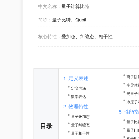
中文名称：
量子计算比特
简称：
量子比特、Qubit
核心特性：
叠加态、纠缠态、相干性
离子阱
1
定义表述
半导体
定义内涵
光量子
数学表达
冷原子
2
物理特性
5
性能
量子叠加态
量子比
目录
量子纠缠态
量子门
量子相干性
相干时