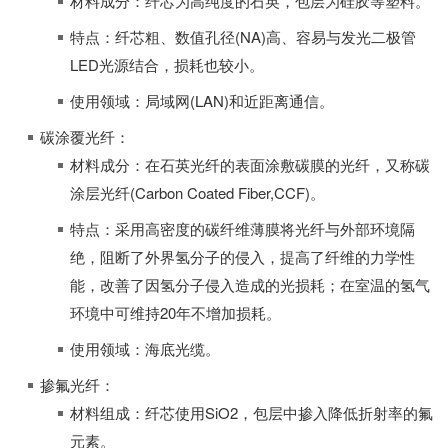
材料成分：纤芯为高纯度的石英，包层为硅胶等塑料。
特点：纤芯粗、数值孔径(NA)高、容易与发光二极管
LED光源结合，损耗也较小。
使用领域：局域网(LAN)和近距离通信。
碳涂覆光纤：
材料成分：在石英光纤的表面涂敷碳膜的光纤，又称碳
涂层光纤(Carbon Coated Fiber,CCF)。
特点：采用高密度的碳纤维薄膜将光纤与外部环境隔
绝，阻断了外界氢分子的侵入，提高了纤维的力学性
能，改善了因氢分子侵入造成的光损耗；在室温的氢气
环境中可维持20年不增加损耗。
使用领域：海底光缆。
掺氟光纤：
材料组成：纤芯使用SiO2，包层中掺入降低折射率的氟
元素。