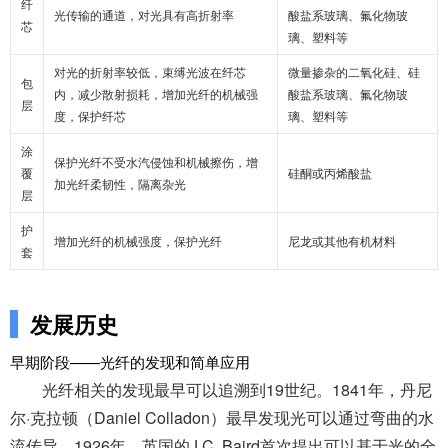
纤
光传输的通道，对光具有高折射率
酸盐系玻璃、氟化物玻
芯
璃、塑料等
对光的折射率较低，束缚光波在纤芯
微量掺杂的二氧化硅、硅
包
内，减少散射损耗，增加光纤的机械强
酸盐系玻璃、氟化物玻
层
度，保护纤芯
璃、塑料等
涂
保护光纤不受水汽侵蚀和机械擦伤，增
覆
硅酮或丙烯酸盐
加光纤柔韧性，隔离杂光
层
护
增加光纤的机械强度，保护光纤
尼龙或其他有机材料
套
发展历史
早期阶段——光纤的发现和简单应用
光纤相关的发现最早可以追溯到19世纪。1841年，丹尼
尔·克拉顿（Daniel Colladon）最早发现光可以通过弯曲的水
流传导。1926年，英国的J.C. Baird首次提出可以基于光的全