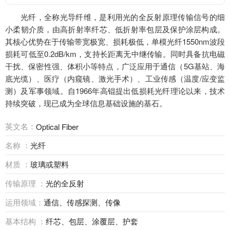
光纤，全称光导纤维，是利用光的全反射原理传输信号的细
小柔韧介质，由高折射率纤芯、低折射率包层及保护涂层构成。
其核心优势在于传输带宽极宽、损耗极低，单模光纤1550nm波段
损耗可低至0.2dB/km，支持长距离无中继传输。同时具备抗电磁
干扰、保密性强、体积小等特点，广泛应用于通信（5G基站、海
底光缆）、医疗（内窥镜、激光手术）、工业传感（温度/应变监
测）及军事领域。自1966年高锟提出低损耗光纤理论以来，技术
持续突破，现已成为全球信息基础设施的基石。
英文名：
Optical Fiber
名称 ：
光纤
材质 ：
玻璃或塑料
传输原理 ：
光的全反射
运用领域：
通信、传感探测、传像
基本结构 ：
纤芯、包层、涂覆层、护套