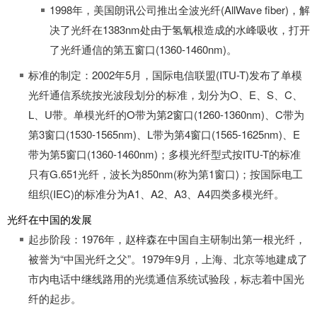
1998年，美国朗讯公司推出全波光纤(AllWave fiber)，解
决了光纤在1383nm处由于氢氧根造成的水峰吸收，打开
了光纤通信的第五窗口(1360-1460nm)。
标准的制定：2002年5月，国际电信联盟(ITU-T)发布了单模
光纤通信系统按光波段划分的标准，划分为O、E、S、C、
L、U带。单模光纤的O带为第2窗口(1260-1360nm)、C带为
第3窗口(1530-1565nm)、L带为第4窗口(1565-1625nm)、E
带为第5窗口(1360-1460nm)；多模光纤型式按ITU-T的标准
只有G.651光纤，波长为850nm(称为第1窗口)；按国际电工
组织(IEC)的标准分为A1、A2、A3、A4四类多模光纤。
光纤在中国的发展
起步阶段：1976年，赵梓森在中国自主研制出第一根光纤，
被誉为“中国光纤之父”。1979年9月，上海、北京等地建成了
市内电话中继线路用的光缆通信系统试验段，标志着中国光
纤的起步。