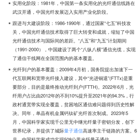
实用化阶段：1981年，中国第一条实用化的光纤通信线路在
武汉开通，中国光纤发展迈入实用产业化阶段。
跟进与大建设阶段：1986-1990年，通过国家“七五”科技攻
关，中国光纤通信技术取得了巨大转变和成就，缩短了中国
光纤通信技术与国际间的差距。“八五”和“九五”计划期间
（1991-2000），中国建设了两个“八纵八横”通信光缆，实现
了通信干线网在全国范围内的基本覆盖。
光纤到户的基本覆盖：2009年4月初，国务院提出加速下一
代互联网和宽带光纤接入建设，其中“光进铜退”(FTTx)是重
要部分，目的是最终推动光纤到户(FTTH)。2022年6月，光
纤用户占比由2012年的不到10%提升至2021年的94.3%，行
政村通宽带实现全覆盖，贫困地区通信难问题得到历史性解
决。同年，单晶有机金属钙钛矿光纤首次制成。2023年5
月，中国科学家实现千公里无中继光纤量子密钥分发，创下
世界纪录，并提供了城际
量子通信
高速率主干链路的方案。6
月，中国科学家成功实现508公里光纤量子通信。